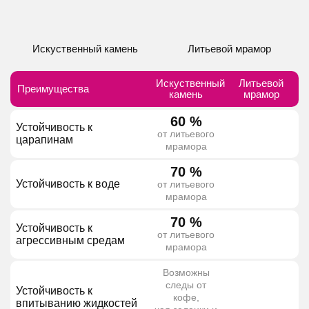
Искуственный камень
Литьевой мрамор
Искуственный
Литьевой
Преимущества
камень
мрамор
60 %
Устойчивость к
от литьевого
царапинам
мрамора
70 %
Устойчивость к воде
от литьевого
мрамора
70 %
Устойчивость к
от литьевого
агрессивным средам
мрамора
Возможны
следы от
Устойчивость к
кофе,
впитыванию жидкостей