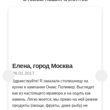
Елена, город Москва
И
08.01.2017
Вы
За
Здравствуйте! Я заказала столешницу на
ли
кухню в кампании Оникс Полимер. Выглядит
об
как из настоящего мрамора и на ощупь как
ит
за
камень. Легко моется, мы прямо на ней режем
цв
продукты (овощи, фрукты, даже рыбу) не