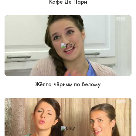
Кафе Де Пари
Жёлто-чёрным по белому