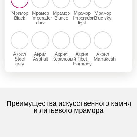
Мрамор
Мрамор
Мрамор
Мрамор
Мрамор
Black
Imperador
Bianco
Imperador
Blue sky
dark
light
Акрил
Акрил
Акрил
Акрил
Акрил
Steel
Asphalt
Кораловый
Tibet
Marrakesh
grey
Harmony
Преимущества искусственного камня
и литьевого мрамора